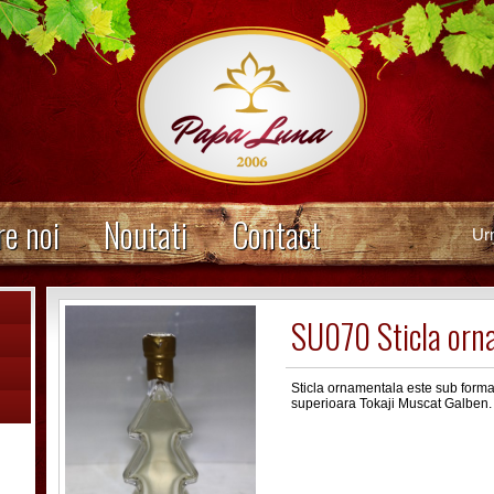
e noi
Noutati
Contact
Ur
SU070 Sticla orn
Sticla ornamentala este sub forma 
superioara Tokaji Muscat Galben.