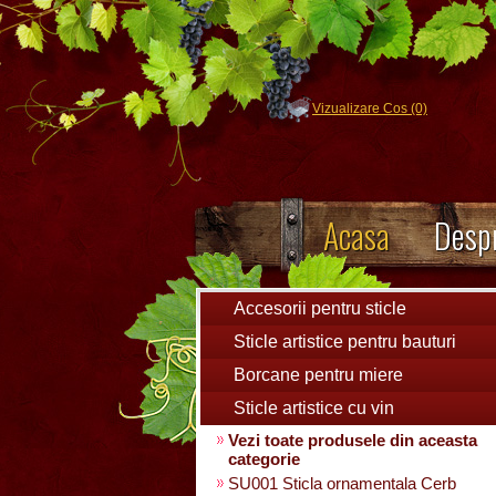
Vizualizare Cos (0)
Acasa
Despr
Accesorii pentru sticle
Sticle artistice pentru bauturi
Borcane pentru miere
Sticle artistice cu vin
Vezi toate produsele din aceasta
categorie
SU001 Sticla ornamentala Cerb