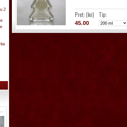
u 2
Pret: (lei)
Tip:
re
45.00
pe
ita
cu
SG011 Sticla pistol 0.2L