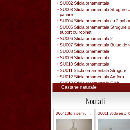
SU002 Sticla ornamentala
SU003 Sticla ornamentala Strugure c
pahare
SU004 Sticla ornamentala cu 2 paha
SU005 Sticla ornamentala Strugure 
suport cu robinet
SU006 Sticla ornamentala 2
SU007 Sticla ornamentala Butuc de v
SU008 Sticla ornamentala
SU009 Sticla ornamentala
SU010 Sticla ornamentala
SU011 Sticla ornamentala Strugure
SU012 Sticla ornamentala Amfora
SU013 Sticla ornamentala Glob
Castane naturale
Pamantesc
SU015 Sticla ornamentala
Noutati
SU014 Sticla ornamentala pe suport 
figura +robinet
Sticla ornamentala cu figura umpluta
SG041Sticla pentru bauturi 0.5 L in interior strugure
SU049 Sticla ornamentala
SU050 Sticla ornamentala cu figura
umpluta