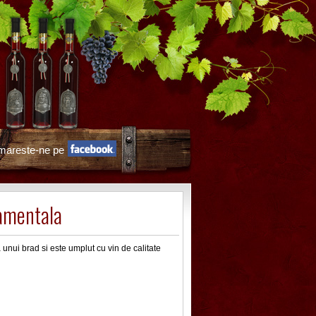
mareste-ne pe
amentala
unui brad si este umplut cu vin de calitate