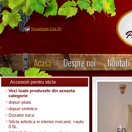
Vizualizare Cos (0)
Acasa
Despre noi
Noutati
Accesorii pentru sticle
Vezi toate produsele din aceasta
categorie
dopuri pluta
dopuri sintetice
Dozator tuica
Sticla artistica in interior mecanic +auto
0.5L