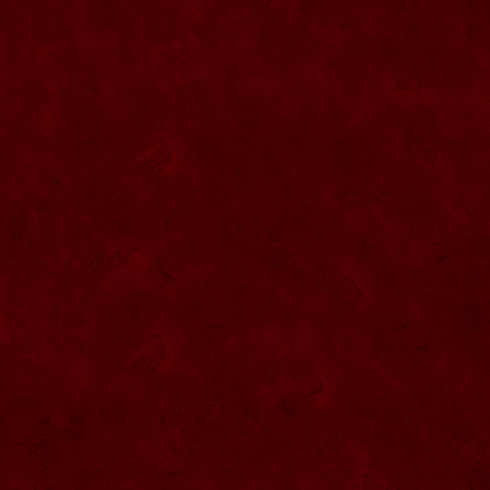
SG010 Sticla artistica inima 20ml
SG009 Sticla 0.5L interior figura fotbalist
SG008 Dozator tuica
SG007 Sticla presa cu robinet 0.5L
SG006 Sticla trandafir dublu
SG005 Sticla marturii nunta 0.2L
SG004 Sticla pantof
SG003 Sticla vioara
SG002 Sticla 200ML forma camion
SG044 Sticla ornamentala Pusca 1000
ml