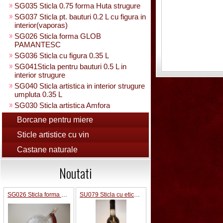
SG035 Sticla 0.75 forma Huta strugure
SG037 Sticla pt. bauturi 0.2 L cu figura in
interior(vaporas)
SG026 Sticla forma GLOB
PAMANTESC
SG036 Sticla cu figura 0.35 L
SG041Sticla pentru bauturi 0.5 L in
interior strugure
SG040 Sticla artistica in interior strugure
umpluta 0.35 L
SG030 Sticla artistica Amfora
SG039 Sticla artistica in interior para
Borcane pentru miere
0.35L
Sticle artistice cu vin
SG025 Sticla carte vizita 0.35 L
SG032 Sticla pentru bauturi0.35 L
Castane naturale
rasucita
SG029 Sticla rasucita cu numar
Noutati
SG038 Sticla pentru bauturi cu 2 pahare
SG031 Sticla forma para 0.5 L cu talpa
SG026 Sticla forma GLOB PAMANTESC
SU079 Sticla cu eticheta pluta
SG033 Sticla strugure cu talpa 0.5 L
SG043 Sticla strugure pe talpa cu robinet
0.5 L