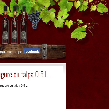
mareste-ne pe
gure cu talpa 0.5 L
trugure cu talpa 0.5 L