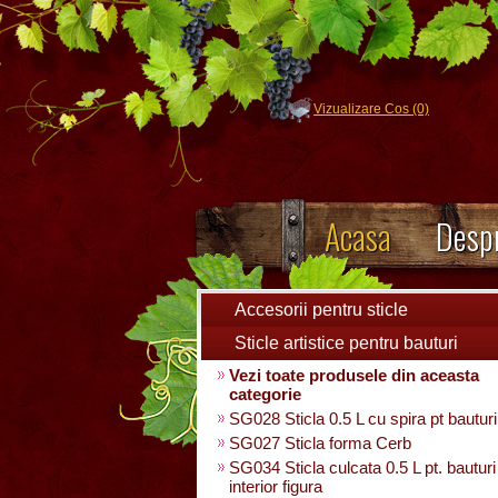
Vizualizare Cos (0)
Acasa
Despr
Accesorii pentru sticle
Sticle artistice pentru bauturi
Vezi toate produsele din aceasta
categorie
SG028 Sticla 0.5 L cu spira pt bauturi
SG027 Sticla forma Cerb
SG034 Sticla culcata 0.5 L pt. bauturi
interior figura