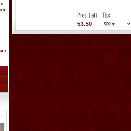
re
a in
Pret: (lei)
Tip:
53.50
gure
are
pa
 Sticla ornamentala Avion
inet