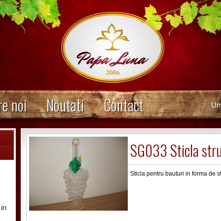
e noi
Noutati
Contact
Ur
SG033 Sticla stru
Sticla pentru bauturi in forma de s
 in