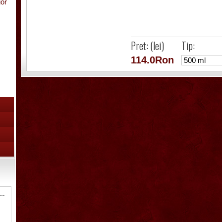
ior
Pret: (lei)
Tip:
114.0Ron
8 Sticla ornamentala Cal