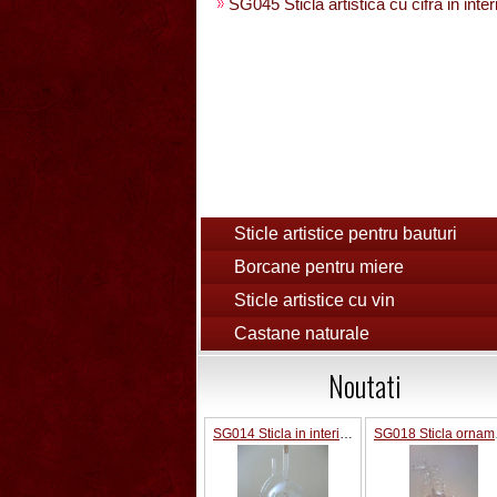
SG045 Sticla artistica cu cifra in inter
Sticle artistice pentru bauturi
Borcane pentru miere
Sticle artistice cu vin
Castane naturale
Noutati
SG014 Sticla in interior fotbalist cu minge 0.7L cu robinet
SG01