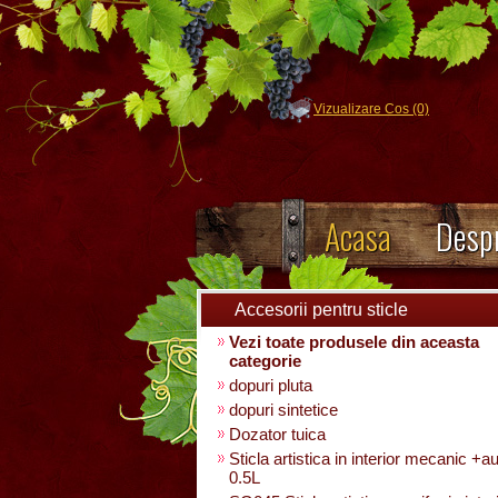
Vizualizare Cos (0)
Acasa
Despr
Accesorii pentru sticle
Vezi toate produsele din aceasta
categorie
dopuri pluta
dopuri sintetice
Dozator tuica
Sticla artistica in interior mecanic +a
0.5L