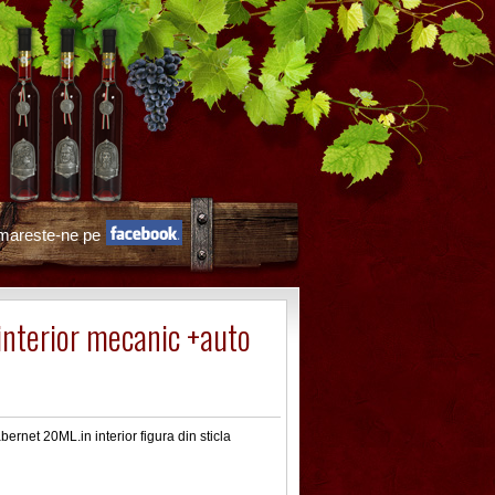
mareste-ne pe
n interior mecanic +auto
bernet 20ML.in interior figura din sticla