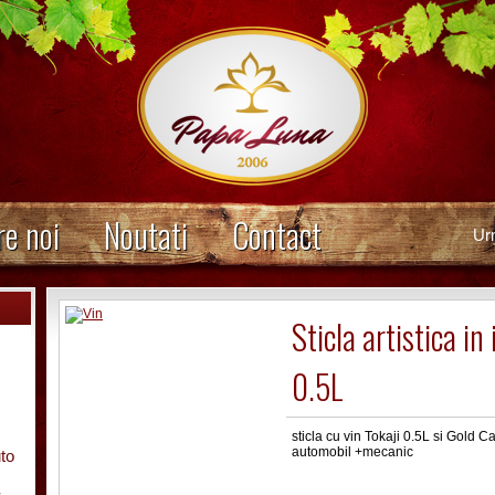
e noi
Noutati
Contact
Ur
Sticla artistica i
0.5L
sticla cu vin Tokaji 0.5L si Gold Ca
automobil +mecanic
uto