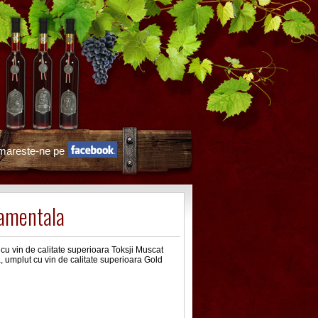
mareste-ne pe
amentala
 cu vin de calitate superioara Toksji Muscat
, umplut cu vin de calitate superioara Gold