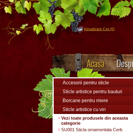
Vizualizare Cos (0)
Acasa
Despr
Accesorii pentru sticle
Sticle artistice pentru bauturi
Borcane pentru miere
Sticle artistice cu vin
Vezi toate produsele din aceasta
categorie
SU001 Sticla ornamentala Cerb