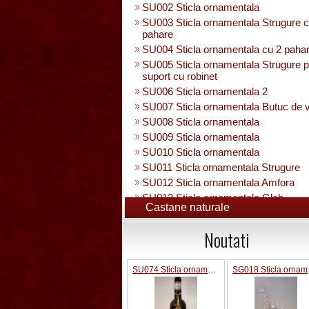
SU002 Sticla ornamentala
SU003 Sticla ornamentala Strugure c
pahare
SU004 Sticla ornamentala cu 2 paha
SU005 Sticla ornamentala Strugure 
suport cu robinet
SU006 Sticla ornamentala 2
SU007 Sticla ornamentala Butuc de v
SU008 Sticla ornamentala
SU009 Sticla ornamentala
SU010 Sticla ornamentala
SU011 Sticla ornamentala Strugure
SU012 Sticla ornamentala Amfora
SU013 Sticla ornamentala Glob
Castane naturale
Pamantesc
SU015 Sticla ornamentala
Noutati
SU014 Sticla ornamentala pe suport 
figura +robinet
Sticla ornamentala cu figura umpluta
SU074 Sticla ornamentala cu pluta 750 ml
SG01
SU049 Sticla ornamentala
SU050 Sticla ornamentala cu figura
umpluta