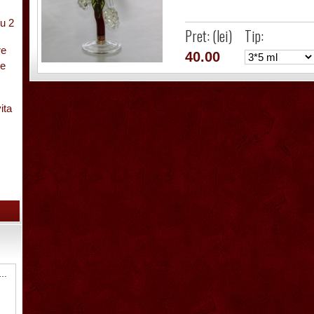
u 2
Pret: (lei)
Tip:
re
40.00
pe
ita
cu
8 Sticla ornamentala Cal