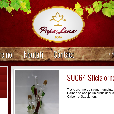
e noi
Noutati
Contact
Ur
SU064 Sticla orn
Trei ciorchine de struguri umplute
Galben se afla pe un butuc de vita
Cabernet Sauvignon.