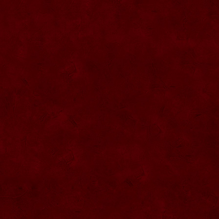
SG010 Sticla artistica inima 20ml
SG009 Sticla 0.5L interior figura fotbalist
SG008 Dozator tuica
SG007 Sticla presa cu robinet 0.5L
SG006 Sticla trandafir dublu
SG005 Sticla marturii nunta 0.2L
SG004 Sticla pantof
SG003 Sticla vioara
SG002 Sticla 200ML forma camion
SG044 Sticla ornamentala Pusca 1000
ml