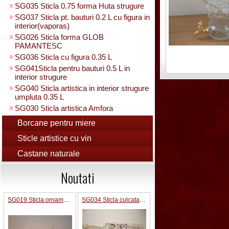
SG035 Sticla 0.75 forma Huta strugure
SG037 Sticla pt. bauturi 0.2 L cu figura in
interior(vaporas)
SG026 Sticla forma GLOB
PAMANTESC
SG036 Sticla cu figura 0.35 L
SG041Sticla pentru bauturi 0.5 L in
interior strugure
SG040 Sticla artistica in interior strugure
umpluta 0.35 L
SG030 Sticla artistica Amfora
SG039 Sticla artistica in interior para
Borcane pentru miere
0.35L
Sticle artistice cu vin
SG025 Sticla carte vizita 0.35 L
SG032 Sticla pentru bauturi0.35 L
Castane naturale
rasucita
SG029 Sticla rasucita cu numar
Noutati
SG038 Sticla pentru bauturi cu 2 pahare
SG031 Sticla forma para 0.5 L cu talpa
SG019 Sticla ornamentala Avion
SG034 Sticla culcata 0.5 L pt. bauturi in interior figura
SG033 Sticla strugure cu talpa 0.5 L
SG043 Sticla strugure pe talpa cu robinet
0.5 L