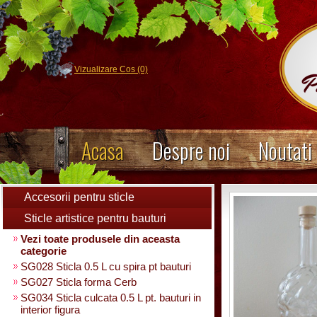
Vizualizare Cos (0)
Acasa
Despre noi
Noutati
Accesorii pentru sticle
Sticle artistice pentru bauturi
Vezi toate produsele din aceasta
categorie
SG028 Sticla 0.5 L cu spira pt bauturi
SG027 Sticla forma Cerb
SG034 Sticla culcata 0.5 L pt. bauturi in
interior figura