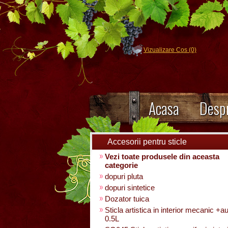
Vizualizare Cos (0)
Acasa
Despr
Accesorii pentru sticle
Vezi toate produsele din aceasta
categorie
dopuri pluta
dopuri sintetice
Dozator tuica
Sticla artistica in interior mecanic +a
0.5L