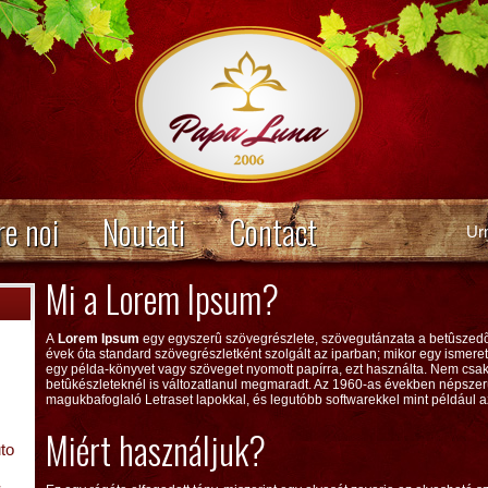
e noi
Noutati
Contact
Ur
Mi a Lorem Ipsum?
A
Lorem Ipsum
egy egyszerû szövegrészlete, szövegutánzata a betûszed
évek óta standard szövegrészletként szolgált az iparban; mikor egy ismeret
egy példa-könyvet vagy szöveget nyomott papírra, ezt használta. Nem csak 5
betûkészleteknél is változatlanul megmaradt. Az 1960-as években népszerû
magukbafoglaló Letraset lapokkal, és legutóbb softwarekkel mint például 
Miért használjuk?
uto