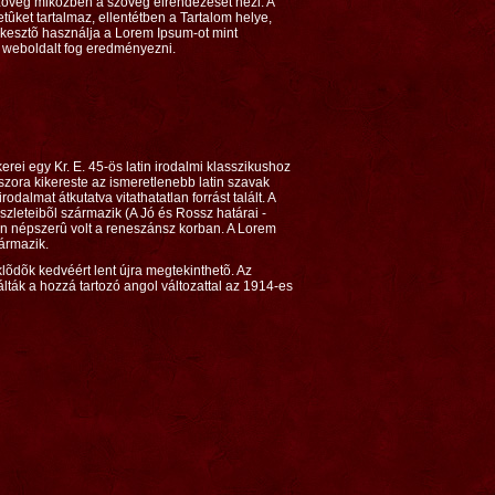
 szöveg miközben a szöveg elrendezését nézi. A
ket tartalmaz, ellentétben a Tartalom helye,
rkesztõ használja a Lorem Ipsum-ot mint
z weboldalt fog eredményezni.
ei egy Kr. E. 45-ös latin irodalmi klasszikushoz
zora kikereste az ismeretlenebb latin szavak
dalmat átkutatva vitathatatlan forrást talált. A
leteibõl származik (A Jó és Rossz határai -
yon népszerû volt a reneszánsz korban. A Lorem
ármazik.
lõdõk kedvéért lent újra megtekinthetõ. Az
ták a hozzá tartozó angol változattal az 1914-es