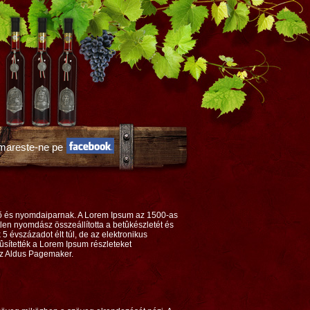
mareste-ne pe
õ és nyomdaiparnak. A Lorem Ipsum az 1500-as
len nyomdász összeállította a betûkészletét és
 évszázadot élt túl, de az elektronikus
sítették a Lorem Ipsum részleteket
az Aldus Pagemaker.