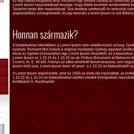
ior
Ez egy régóta elfogadott tény, miszerint egy olvasót zavarja az olvasható
Lorem Ipsum használatának lényege, hogy többé-kevésbé rendezettebb betû
Tartalom helye-féle megoldással. Sok desktop szerkesztõ és weboldal sze
alapbeállítású szövegmodellt, és egy keresés a lorem ipsum-ra sok félkés
Honnan származik?
A hiedelemmel ellentétben a Lorem Ipsum nem véletlenszerû szöveg. Gyöker
nyúlnak. Richarrd McClintock a virginiai Hampden-Sydney egyetem profess
közül az egyiket (consectetur) egy Lorem Ipsum részletbõl, és a klasszikus iro
Lorem Ipsum az 1.10.32 és 1.10.33-as de Finibus Bonoruem et Malorum rész
Cicero), Kr. E. 45-bõl. A könyv az etika elméletét tanulmányozza, ami nag
Ipsum elsõ sora, Lorem ipsum dolor sit amet.. a 1.10.32-es bekezdésbõl sz
A Lorem Ipsum alaprészlete, amit az 1500-as évek óta használtak, az érdek
1.10.32 és 1.10.33-as bekezdéseket szintén eredeti formájukban reprodukál
fordításból H. Rackhamtól.
1 Sticla ornamentala