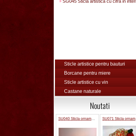
SG045 Sticla artistica cu cifra in inter
Sticle artistice pentru bauturi
Borcane pentru miere
Sticle artistice cu vin
Castane naturale
Noutati
SU040 Sticla ornamentala Pusca
SU07