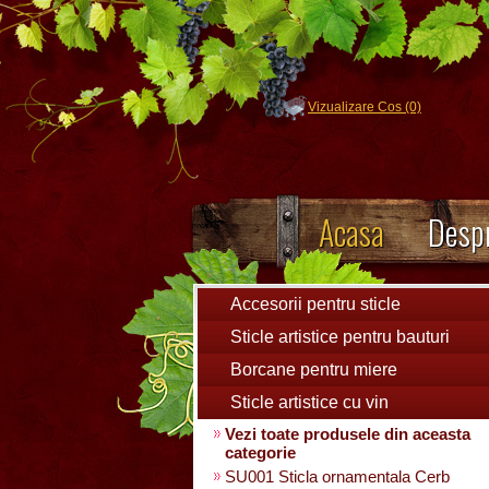
Vizualizare Cos (0)
Acasa
Despr
Accesorii pentru sticle
Sticle artistice pentru bauturi
Borcane pentru miere
Sticle artistice cu vin
Vezi toate produsele din aceasta
categorie
SU001 Sticla ornamentala Cerb