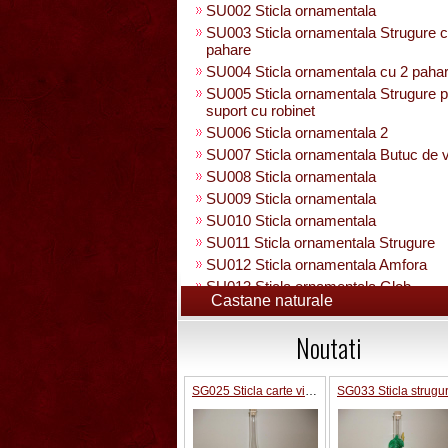
SU002 Sticla ornamentala
SU003 Sticla ornamentala Strugure c
pahare
SU004 Sticla ornamentala cu 2 paha
SU005 Sticla ornamentala Strugure 
suport cu robinet
SU006 Sticla ornamentala 2
SU007 Sticla ornamentala Butuc de v
SU008 Sticla ornamentala
SU009 Sticla ornamentala
SU010 Sticla ornamentala
SU011 Sticla ornamentala Strugure
SU012 Sticla ornamentala Amfora
SU013 Sticla ornamentala Glob
Castane naturale
Pamantesc
SU015 Sticla ornamentala
Noutati
SU014 Sticla ornamentala pe suport 
figura +robinet
Sticla ornamentala cu figura umpluta
SG025 Sticla carte vizita 0.35 L
SU049 Sticla ornamentala
SU050 Sticla ornamentala cu figura
umpluta