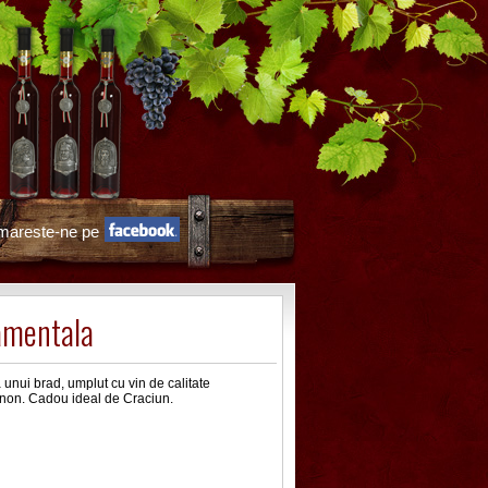
mareste-ne pe
amentala
unui brad, umplut cu vin de calitate
non. Cadou ideal de Craciun.