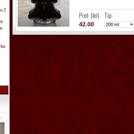
u 2
Pret: (lei)
Tip:
re
42.00
pe
ita
cu
SG033 Sticla strugure cu talpa 0.5 L