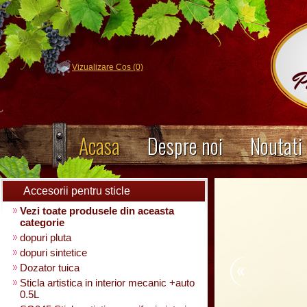
Vizualizare Cos (0)
Acasa
Despre noi
Noutati
Accesorii pentru sticle
Vezi toate produsele din aceasta
categorie
dopuri pluta
dopuri sintetice
Dozator tuica
Sticla artistica in interior mecanic +auto
0.5L