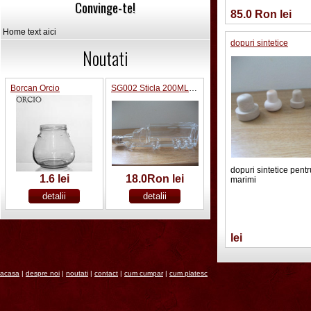
Convinge-te!
85.0 Ron lei
Home text aici
dopuri sintetice
Noutati
Borcan Orcio
SG002 Sticla 200ML forma camion
dopuri sintetice pentru
1.6 lei
18.0Ron lei
marimi
lei
acasa
|
despre noi
|
noutati
|
contact
|
cum cumpar
|
cum platesc